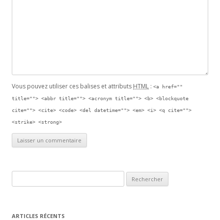
Vous pouvez utiliser ces balises et attributs
HTML
:
<a href=""
title=""> <abbr title=""> <acronym title=""> <b> <blockquote
cite=""> <cite> <code> <del datetime=""> <em> <i> <q cite="">
<strike> <strong>
Rechercher :
ARTICLES RÉCENTS