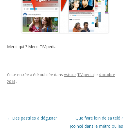
Merci qui ? Merci TiVipedia !
Cette entrée a été publiée dans
Astuce
,
TiVipedia
le
4 octobre
2014
.
Navigation des articles
←
Des pastilles à déguster
Que faire loin de sa télé ?
(coincé dans le métro ou les